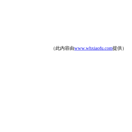
（此内容由
www.whxiaofu.com
提供）