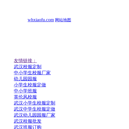
电话：15342777538
手机： 15342227538
地址：
大悟县丰店镇文化路10、13栋
网址：
whxiaofu.com
网站地图
扫一扫
扫一扫，校服商城
扫一扫，定制校服
友情链接：
武汉校服定制
中小学生校服厂家
幼儿园园服
小学生校服定做
中小学班服
英伦风校服
武汉小学生校服定制
武汉中学生校服定做
武汉幼儿园园服厂家
武汉校服批发
武汉班服订购