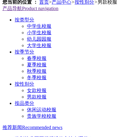
您当前的位置 ：
首页
>
产品中心
>
按性别分
>
男款校服
产品导航
Product navigation
按类型分
中学生校服
小学生校服
幼儿园园服
大学生校服
按季节分
春季校服
夏季校服
秋季校服
冬季校服
按性别分
女款校服
男款校服
按品类分
休闲运动校服
贵族学校校服
推荐新闻
Recommended news