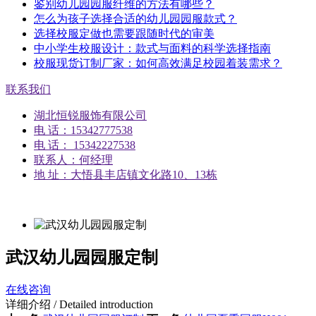
鉴别幼儿园园服纤维的方法有哪些？
怎么为孩子选择合适的幼儿园园服款式？
选择校服定做也需要跟随时代的审美
中小学生校服设计：款式与面料的科学选择指南
校服现货订制厂家：如何高效满足校园着装需求？
联系我们
湖北恒锐服饰有限公司
电 话：15342777538
电 话： 15342227538
联系人：何经理
地 址：大悟县丰店镇文化路10、13栋
武汉幼儿园园服定制
在线咨询
详细介绍
/ Detailed introduction