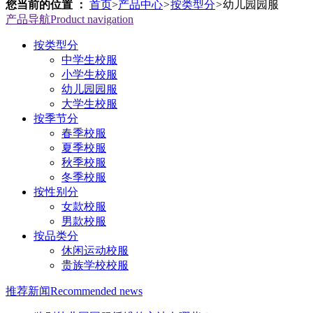
您当前的位置 ：
首页
>
产品中心
>
按类型分
>
幼儿园园服
产品导航
Product navigation
按类型分
中学生校服
小学生校服
幼儿园园服
大学生校服
按季节分
春季校服
夏季校服
秋季校服
冬季校服
按性别分
女款校服
男款校服
按品类分
休闲运动校服
贵族学校校服
推荐新闻
Recommended news