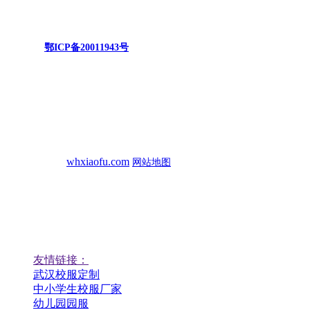
湖北恒锐服饰有限公司
备案号：
鄂ICP备20011943号
网络公司提供技术支持 CNZZ统计
联系我们
电话：15342777538
手机： 15342227538
地址：
大悟县丰店镇文化路10、13栋
网址：
whxiaofu.com
网站地图
扫一扫
扫一扫，校服商城
扫一扫，定制校服
友情链接：
武汉校服定制
中小学生校服厂家
幼儿园园服